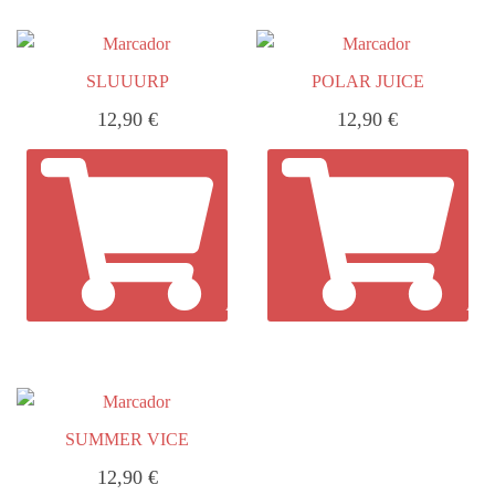
SLUUURP
POLAR JUICE
12,90
€
12,90
€
AÑADIR AL CARRITO
AÑA
SUMMER VICE
12,90
€