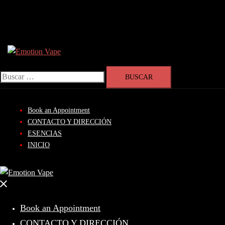
Skip
Search
to
content
Buscar:
Book an Appointment
CONTACTO Y DIRECCIÓN
ESENCIAS
INICIO
Close
menu
Book an Appointment
CONTACTO Y DIRECCIÓN