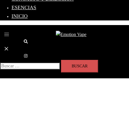
ESENCIAS
INICIO
Toggle
menu
Search
Buscar: