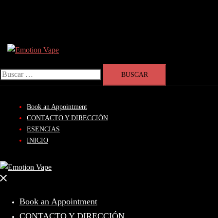
Skip
Search
to
content
Buscar:
Book an Appointment
CONTACTO Y DIRECCIÓN
ESENCIAS
INICIO
Close
menu
Book an Appointment
CONTACTO Y DIRECCIÓN