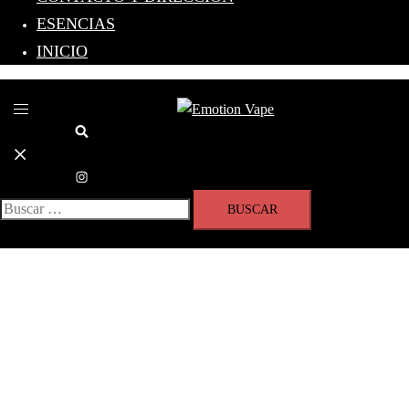
ESENCIAS
INICIO
Toggle
menu
Search
Buscar: