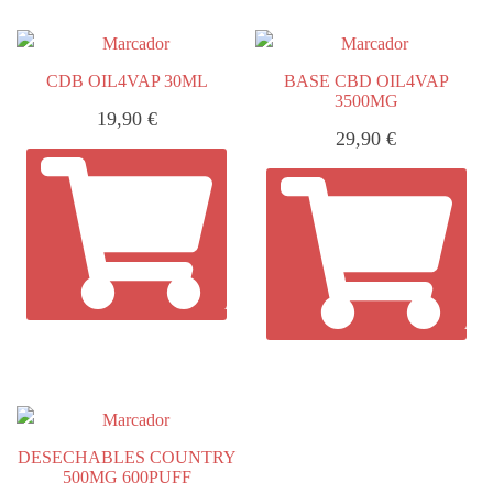
CDB OIL4VAP 30ML
BASE CBD OIL4VAP
3500MG
19,90
€
29,90
€
AÑADIR AL CARRITO
AÑA
DESECHABLES COUNTRY
500MG 600PUFF