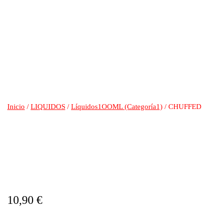
Inicio
/
LIQUIDOS
/
Líquidos1OOML (Categoría1)
/ CHUFFED
CHUFFED
10,90
€