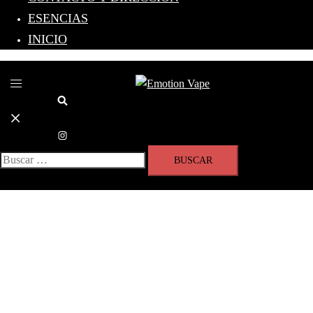
ESENCIAS
INICIO
Toggle
menu
Search
Buscar: