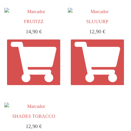
FRUITZZ
SLUUURP
14,90
€
12,90
€
AÑADIR AL CARRITO
AÑA
SHADES TOBACCO
12,90
€