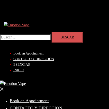
Skip
Search
to
content
Buscar:
Book an Appointment
CONTACTO Y DIRECCIÓN
ESENCIAS
INICIO
Close
menu
Book an Appointment
CONTACTO Y DIRECCIÓN